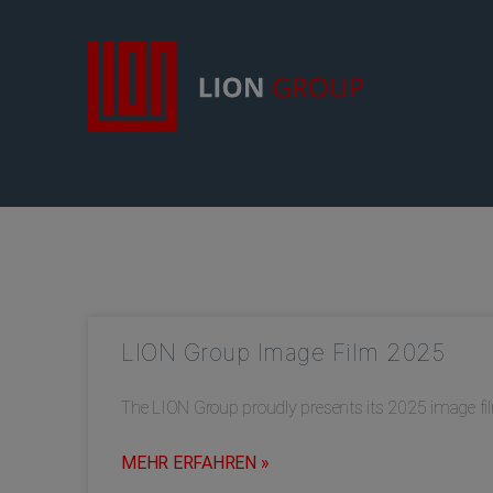
LION Group Image Film 2025
The LION Group proudly presents its 2025 image film 
MEHR ERFAHREN »