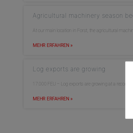
Agricultural machinery season be
At our main location in Forst, the agricultural mach
MEHR ERFAHREN »
Log exports are growing
17.000 FEU – Log exports are growing at a record h
MEHR ERFAHREN »