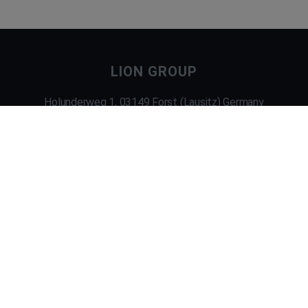
LION GROUP
Holunderweg 1, 03149 Forst (Lausitz) Germany
phone: +49(0)3562 6980 90 | fax: +49(0)3562 69 24 66
e-mail: info@lion-group.de
 and Energy as part of the federal model project “Enterprise Revier”
|
I
Wirtschaftsregion Lausitz GmbH
IMPRINT
DATA PROTECTION
ABOUT US
© 2021 LION-GROUP GMBH