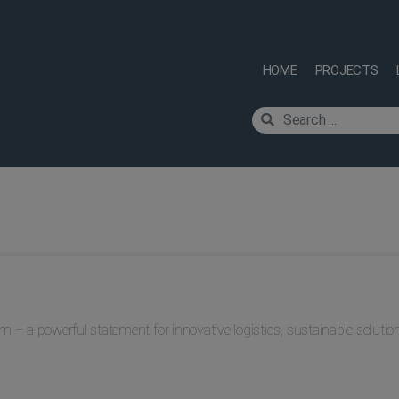
HOME
PROJECTS
– a powerful statement for innovative logistics, sustainable solution