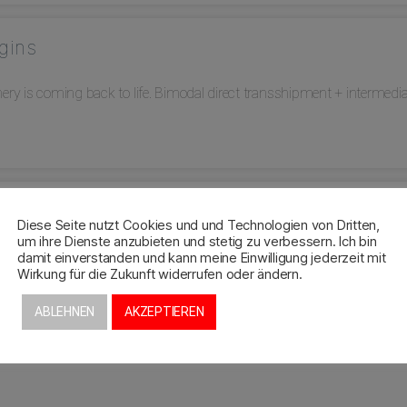
gins
inery is coming back to life. Bimodal direct transshipment + intermedi
Diese Seite nutzt Cookies und und Technologien von Dritten,
um ihre Dienste anzubieten und stetig zu verbessern. Ich bin
igh
damit einverstanden und kann meine Einwilligung jederzeit mit
Wirkung für die Zukunft widerrufen oder ändern.
ABLEHNEN
AKZEPTIEREN