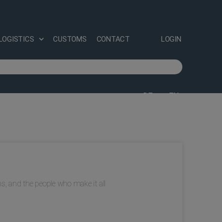
LOGISTICS
CUSTOMS
CONTACT
LOGIN
DE
EN
s, and the people who make it all