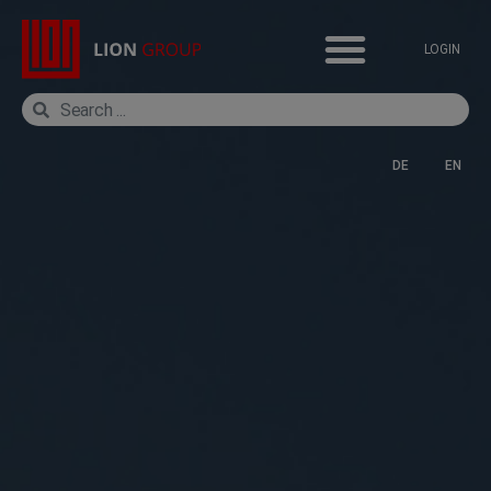
LOGIN
DE
EN