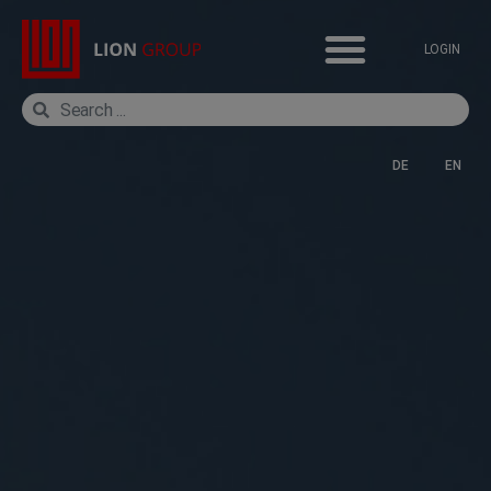
LOGIN
DE
EN