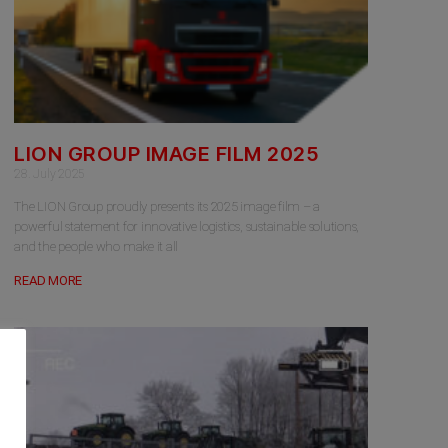
LION GROUP IMAGE FILM 2025
28. July 2025
The LION Group proudly presents its 2025 image film – a
powerful statement for innovative logistics, sustainable solutions,
and the people who make it all
READ MORE