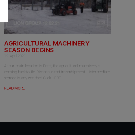
AGRICULTURAL MACHINERY
SEASON BEGINS
12. April 2021
At our main location in Forst, the agricultural machinery is
coming back to life. Bimodal direct transshipment + intermediate
storage in any weather! Click HERE
READ MORE