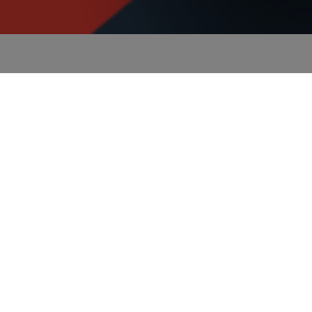
VON OSTDEUTSCHLAND AUS
IN DIE WELT
DIE GLOBALISIERUNG IST HEUTE
ÜBERALL ANGEKOMMEN UND
VERBINDET MENSCHEN, IDEEN UND
AUCH DIE LOGISTIK.
Waren es noch vor zwanzig Jahren nur große